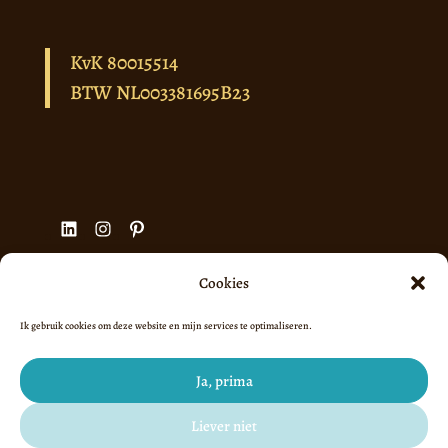
KvK 80015514
BTW NL003381695B23
LinkedIn
Instagram
Pinterest
Cookies
Ik gebruik cookies om deze website en mijn services te optimaliseren.
Algemene voorwaarden
Privacyverklaring
Ja, prima
Cookiebeleid (EU)
Liever niet
©2023-2026 Office & Design Lidia - Structuur &