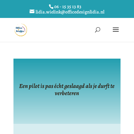
06 - 15 35 13 83
lidia.wielink@officedesignlidia.nl
Een pilot is pas écht geslaagd als je durft te
verbeteren