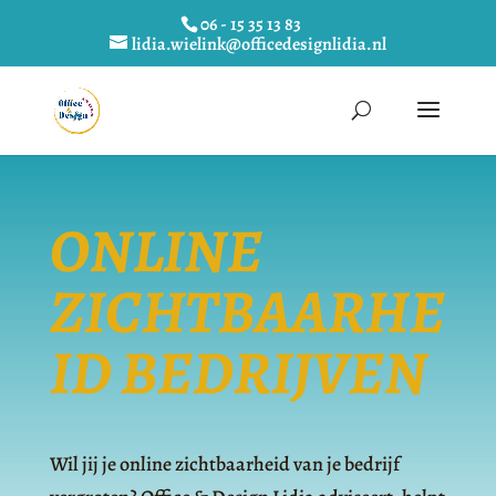
06 - 15 35 13 83
lidia.wielink@officedesignlidia.nl
ONLINE
ZICHTBAARHE
ID BEDRIJVEN
Wil jij je online zichtbaarheid van je bedrijf