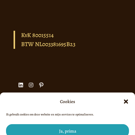
KvK 80015514
BTW NL003381695B23
LinkedIn
Instagram
Pinterest
Cookies
Ik gebruik cookies om deze website en mijn services te optimaliseren.
Algemene voorwaarden
Privacyverklaring
Ja, prima
Cookiebeleid (EU)