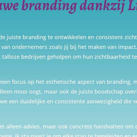
we branding dankzij L
m de juiste branding te ontwikkelen en consistent zic
 van ondernemers zoals jij bij het maken van impact
k talloze bedrijven geholpen om hun zichtbaarheid t
alleen focus op het esthetische aspect van branding, 
alleen mooi oogt, maar ook de juiste boodschap over
we een duidelijke en consistente aanwezigheid die
et alleen advies, maar ook concrete handvatten om d
tegie, ik sta naast je om elke stap te begeleiden en e