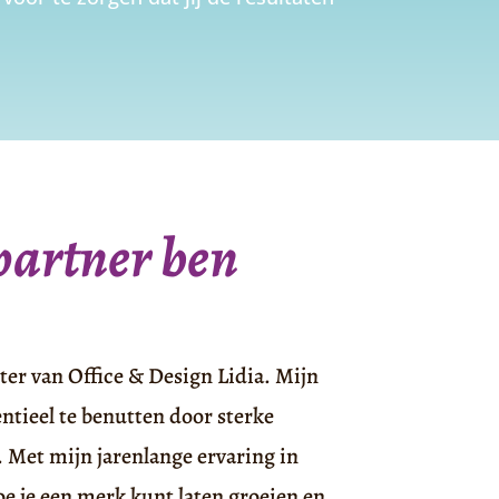
partner ben
ter van Office & Design Lidia. Mijn
entieel te benutten door sterke
. Met mijn jarenlange ervaring in
e je een merk kunt laten groeien en