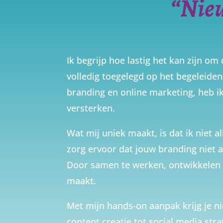
“Nieu
Ik begrijp hoe lastig het kan zijn o
volledig toegelegd op het begeleiden
branding en online marketing, heb i
versterken.
Wat mij uniek maakt, is dat ik niet 
zorg ervoor dat jouw branding niet 
Door samen te werken, ontwikkelen 
maakt.
Met mijn hands-on aanpak krijg je ni
content creatie tot social media stra