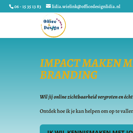
06 - 15 35 13 83
lidia.wielink@officedesignlidia.nl
IMPACT MAKEN M
BRANDING
Wil jij online zichtbaarheid vergroten en é
Ontdek hoe ik je kan helpen om op te vallen
IK WIL KENNISMAKEN MET JO