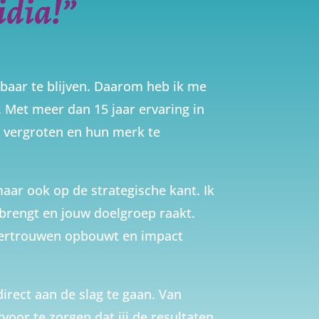
idia!”
htbaar te blijven. Daarom heb ik me
. Met meer dan 15 jaar ervaring in
e vergroten en hun merk te
maar ook op de strategische kant. Ik
brengt en jouw doelgroep raakt.
 vertrouwen opbouwt en impact
irect aan de slag te gaan. Van
rvoor te zorgen dat jij de resultaten