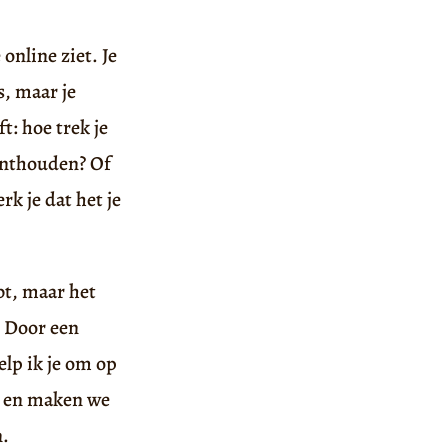
online ziet. Je
s, maar je
t: hoe trek je
 onthouden? Of
k je dat het je
bt, maar het
. Door een
elp ik je om op
en en maken we
n.