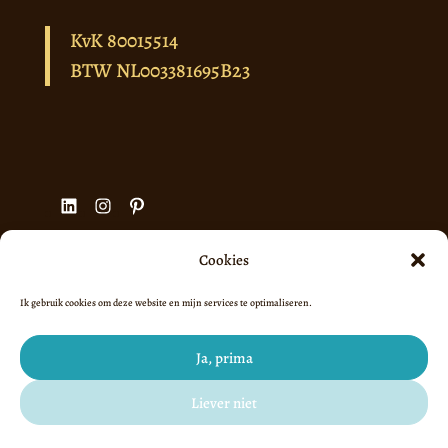
KvK 80015514
BTW NL003381695B23
LinkedIn
Instagram
Pinterest
Cookies
Ik gebruik cookies om deze website en mijn services te optimaliseren.
Algemene voorwaarden
Privacyverklaring
Ja, prima
Cookiebeleid (EU)
Liever niet
©2023-2026 Office & Design Lidia - Structuur &