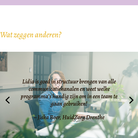
Wat zeggen anderen?
Lidia is goed in structuur brengen van alle
communicatiekanalen en weet welke
programma’s handig zijn om in een team te
gaan gebruiken!
– Jiska Boer, HuidZorg Drenthe