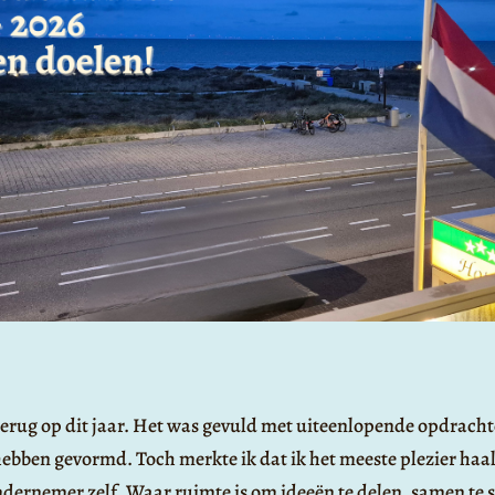
 terug op dit jaar. Het was gevuld met uiteenlopende opdrac
ebben gevormd. Toch merkte ik dat ik het meeste plezier haal
ndernemer zelf. Waar ruimte is om ideeën te delen, samen te sp