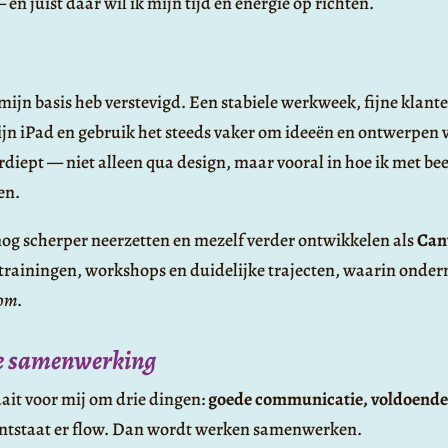
en juist daar wil ik mijn tijd en energie op richten.
mijn basis heb verstevigd. Een stabiele werkweek, fijne klante
jn iPad en gebruik het steeds vaker om ideeën en ontwerpen 
rdiept — niet alleen qua design, maar vooral in hoe ik met bee
en.
nog scherper neerzetten en mezelf verder ontwikkelen als
Canv
a trainingen, workshops en duidelijke trajecten, waarin onder
om
.
e samenwerking
ait voor mij om drie dingen:
goede communicatie, voldoende
 ontstaat er flow. Dan wordt werken samenwerken.