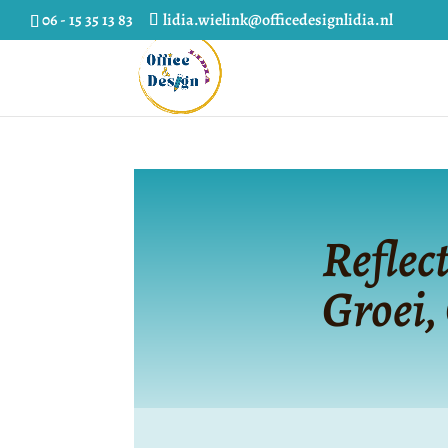
06 - 15 35 13 83
lidia.wielink@officedesignlidia.nl
Reflec
Groei,