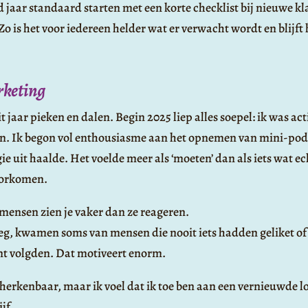
jaar standaard starten met een korte checklist bij nieuwe kla
o is het voor iedereen helder wat er verwacht wordt en blijft 
rketing
jaar pieken en dalen. Begin 2025 liep alles soepel: ik was acti
en. Ik begon vol enthousiasme aan het opnemen van mini-podc
ie uit haalde. Het voelde meer als ‘moeten’ dan als iets wat ec
voorkomen.
mensen zien je vaker dan ze reageren.
eg, kwamen soms van mensen die nooit iets hadden geliket of
nt volgden. Dat motiveert enorm.
 herkenbaar, maar ik voel dat ik toe ben aan een vernieuwde lo
jf.