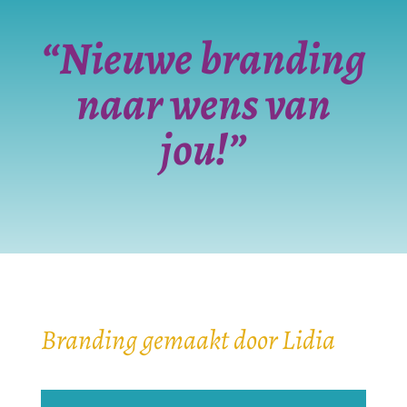
“Nieuwe branding
naar wens van
jou!”
Branding gemaakt door Lidia