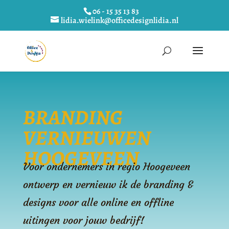
06 - 15 35 13 83
lidia.wielink@officedesignlidia.nl
BRANDING
VERNIEUWEN
HOOGEVEEN
Voor ondernemers in regio Hoogeveen
ontwerp en vernieuw ik de branding &
designs voor alle online en offline
uitingen voor jouw bedrijf!