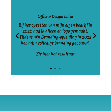
Office & Design Lidia
Bij het opzetten van mijn eigen bedrijf in
2020 had ik alleen en logo gemaakt.
Tijdens m’n Branding-opleiding in 2022
heb mijn volledige branding gebouwd.
Zie hier het resultaat