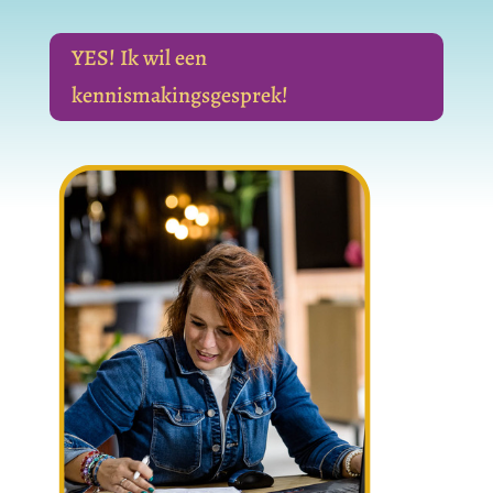
YES! Ik wil een
kennismakingsgesprek!