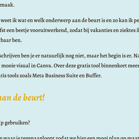
 maak.
 weet ik wat en welk onderwerp aan de beurt is en zo kan ik 
fst een beetje vooruitwerkend, zodat bij vakanties en ziektes ik
tbaar ben.
chrijven ben je er natuurlijk nog niet, maar het begin is er. 
 mooie visual in Canva. Over deze gratis tool binnenkort meer.
atis tools zoals Meta Business Suite en Buffer.
aan de beurt!
ulp gebruiken?
n waar je tegenaanloopt zodat we hier een mooi plan op maa