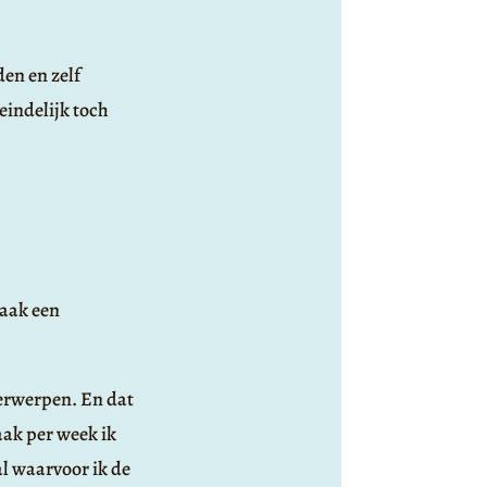
en en zelf
eindelijk toch
maak een
derwerpen. En dat
aak per week ik
al waarvoor ik de