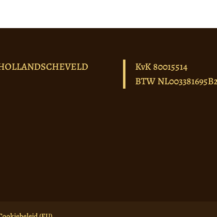
HOLLANDSCHEVELD
KvK 80015514
BTW NL003381695B
Cookiebeleid (EU)