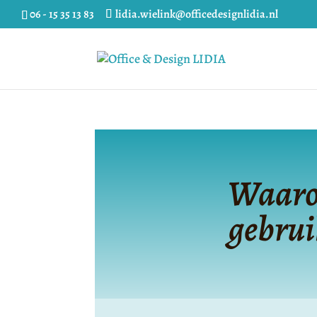
06 - 15 35 13 83
lidia.wielink@officedesignlidia.nl
Waaro
gebrui