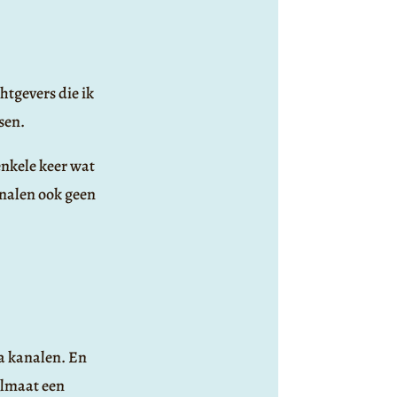
htgevers die ik
sen.
enkele keer wat
analen ook geen
ia kanalen. En
elmaat een