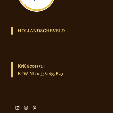
HOLLANDSCHEVELD
KvK 80015514
BTW NL003381695B23
LinkedIn
Instagram
Pinterest