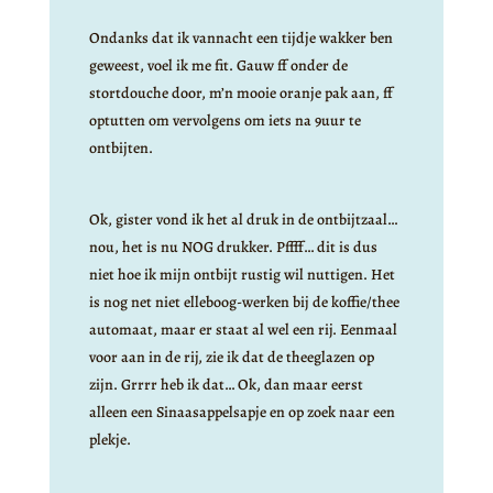
Ondanks dat ik vannacht een tijdje wakker ben
geweest, voel ik me fit. Gauw ff onder de
stortdouche door, m’n mooie oranje pak aan, ff
optutten om vervolgens om iets na 9uur te
ontbijten.
Ok, gister vond ik het al druk in de ontbijtzaal…
nou, het is nu NOG drukker. Pffff… dit is dus
niet hoe ik mijn ontbijt rustig wil nuttigen. Het
is nog net niet elleboog-werken bij de koffie/thee
automaat, maar er staat al wel een rij. Eenmaal
voor aan in de rij, zie ik dat de theeglazen op
zijn. Grrrr heb ik dat… Ok, dan maar eerst
alleen een Sinaasappelsapje en op zoek naar een
plekje.