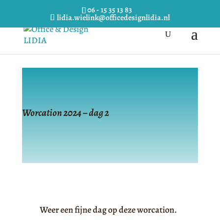
06 - 15 35 13 83
lidia.wielink@officedesignlidia.nl
Worcation 2024 – dag 2
Weer een fijne dag op deze worcation.