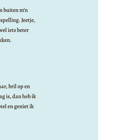
n buiten m’n
pelling. Jeetje,
el iets beter
ukken.
ar, bril op en
ag is, dan heb ik
tel en geniet ik