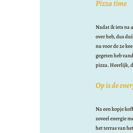
Pizza time
Nadat ik iets na 
over heb, dus duik
nu voor de 2e kee
gegeten heb vanda
pizza. Heerlijk, d
Op is de ener
Na een kopje koff
zoveel energie me
het terras van het