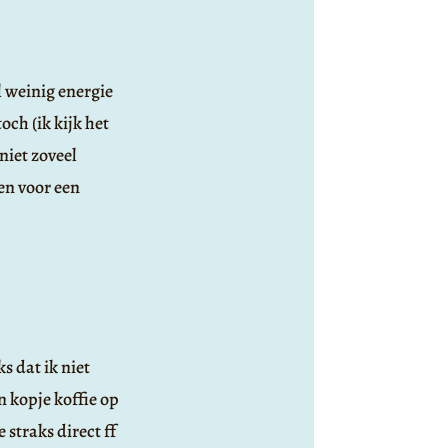
l weinig energie
och (ik kijk het
niet zoveel
en voor een
s dat ik niet
n kopje koffie op
 straks direct ff