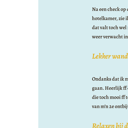
Na een check op 
hotelkamer, zie i
dat valt toch wel
weer verwacht in 
Lekker wand
Ondanks dat ik me
gaan. Heerlijk ff
die toch mooi ff 
van m’n 2e ontbijt
Relaxen bij 