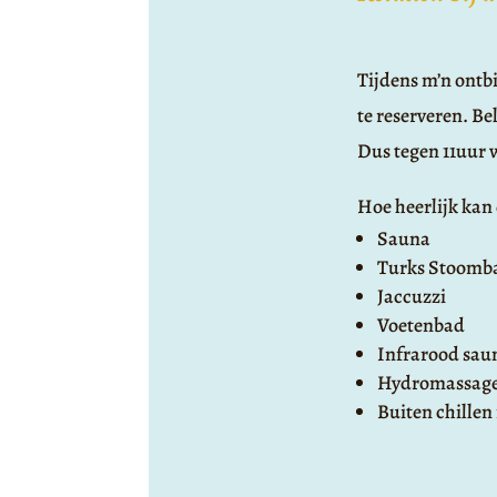
Tijdens m’n ontbi
te reserveren. Bel
Dus tegen 11uur w
Hoe heerlijk kan d
Sauna
Turks Stoomb
Jaccuzzi
Voetenbad
Infrarood sau
Hydromassag
Buiten chillen