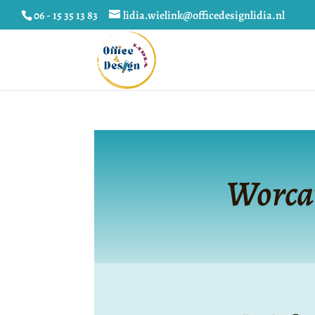
06 - 15 35 13 83
lidia.wielink@officedesignlidia.nl
Worcat