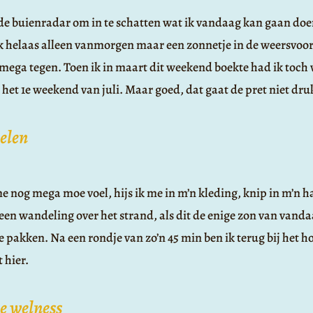
de buienradar om in te schatten wat ik vandaag kan gaan doe
k helaas alleen vanmorgen maar een zonnetje in de weersvoors
 mega tegen. Toen ik in maart dit weekend boekte had ik toch w
het 1e weekend van juli. Maar goed, dat gaat de pret niet dr
elen
 nog mega moe voel, hijs ik me in m’n kleding, knip in m’n ha
 een wandeling over het strand, als dit de enige zon van vanda
te pakken. Na een rondje van zo’n 45 min ben ik terug bij het ho
 hier.
de welness