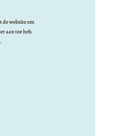
ct de website om
 er aan toe heb.
.