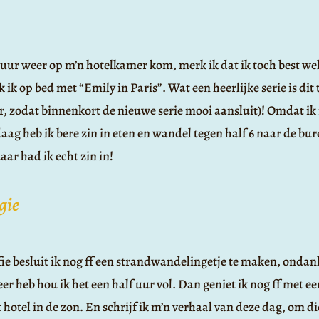
4uur weer op m’n hotelkamer kom, merk ik dat ik toch best we
 ik op bed met “Emily in Paris”. Wat een heerlijke serie is dit t
r, zodat binnenkort de nieuwe serie mooi aansluit)! Omdat ik 
ag heb ik bere zin in eten en wandel tegen half 6 naar de bur
aar had ik echt zin in!
gie
ie besluit ik nog ff een strandwandelingetje te maken, ondank
er heb hou ik het een half uur vol. Dan geniet ik nog ff met ee
 hotel in de zon. En schrijf ik m’n verhaal van deze dag, om die